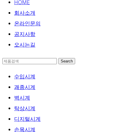
HOME
회사소개
온라인문의
공지사항
오시는길
Search
수입시계
괘종시계
벽시계
탁상시계
디지털시계
손목시계