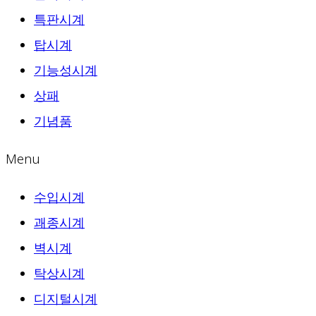
특판시계
탑시계
기능성시계
상패
기념품
Menu
수입시계
괘종시계
벽시계
탁상시계
디지털시계