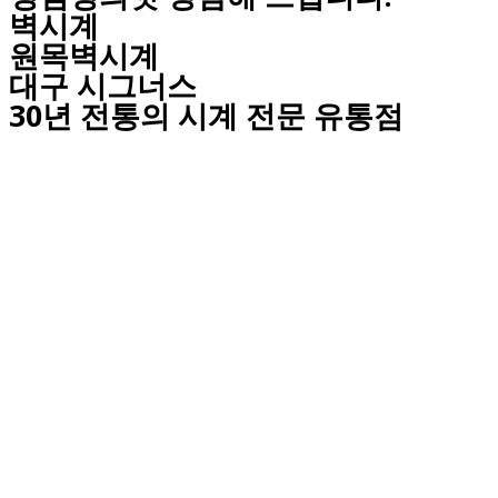
벽시계
원목벽시계
대구
시그너스
30년 전통의 시계 전문 유통점