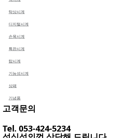
탁상시계
디지털시계
손목시계
특판시계
탑시계
기능성시계
상패
기념품
고객문의
Tel. 053-424-5234
성심성의껏 상담해 드립니다.