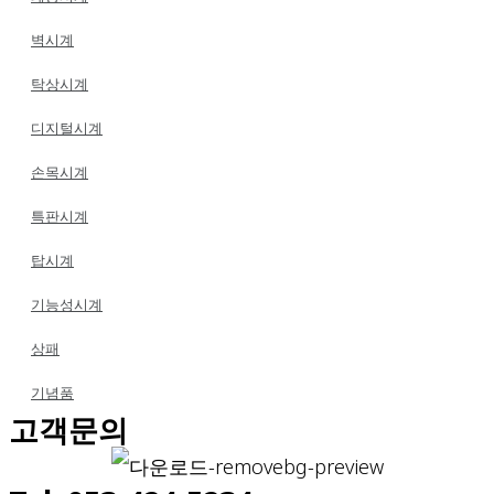
벽시계
탁상시계
디지털시계
손목시계
특판시계
탑시계
기능성시계
상패
기념품
고객문의