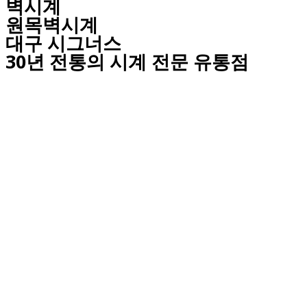
벽시계
원목벽시계
대구
시그너스
30년 전통의 시계 전문 유통점