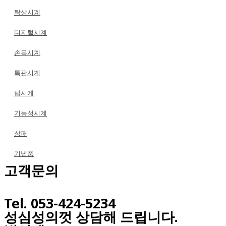
탁상시계
디지털시계
손목시계
특판시계
탑시계
기능성시계
상패
기념품
고객문의
Tel. 053-424-5234
성심성의껏 상담해 드립니다.