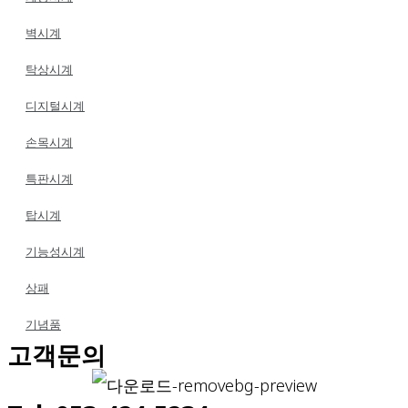
벽시계
탁상시계
디지털시계
손목시계
특판시계
탑시계
기능성시계
상패
기념품
고객문의