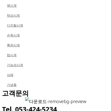
벽시계
탁상시계
디지털시계
손목시계
특판시계
탑시계
기능성시계
상패
기념품
고객문의
Tel. 053-424-5234