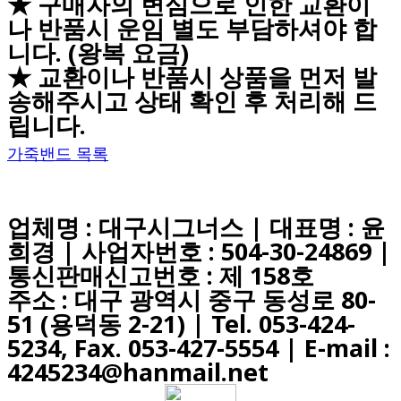
★ 구매자의 변심으로 인한 교환이
나 반품시 운임 별도 부담하셔야 합
니다. (왕복 요금)
★ 교환이나 반품시 상품을 먼저 발
송해주시고 상태 확인 후 처리해 드
립니다.
가죽밴드 목록
업체명 : 대구시그너스 | 대표명 : 윤
희경 | 사업자번호 : 504-30-24869 |
통신판매신고번호 : 제 158호
주소 : 대구 광역시 중구 동성로 80-
51 (용덕동 2-21) |
Tel. 053-424-
5234, Fax. 053-427-5554
| E-mail :
4245234@hanmail.net