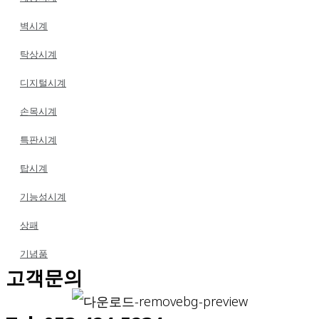
벽시계
탁상시계
디지털시계
손목시계
특판시계
탑시계
기능성시계
상패
기념품
고객문의