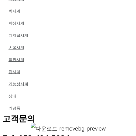
벽시계
탁상시계
디지털시계
손목시계
특판시계
탑시계
기능성시계
상패
기념품
고객문의