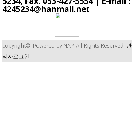
5234, Fax. 053-427-5554
| E-mail :
4245234@hanmail.net
copyright©. Powered by NAP. All Rights Reserved.
관
리자로그인