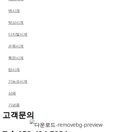
벽시계
탁상시계
디지털시계
손목시계
특판시계
탑시계
기능성시계
상패
기념품
고객문의