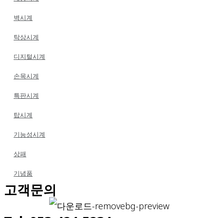
벽시계
탁상시계
디지털시계
손목시계
특판시계
탑시계
기능성시계
상패
기념품
고객문의