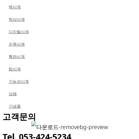
벽시계
탁상시계
디지털시계
손목시계
특판시계
탑시계
기능성시계
상패
기념품
고객문의
Tel. 053-424-5234