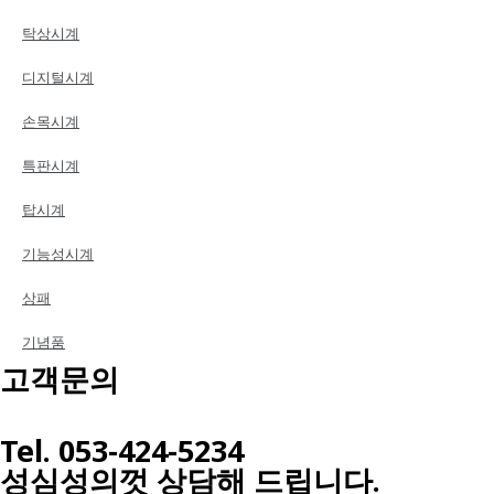
탁상시계
디지털시계
손목시계
특판시계
탑시계
기능성시계
상패
기념품
고객문의
Tel. 053-424-5234
성심성의껏 상담해 드립니다.