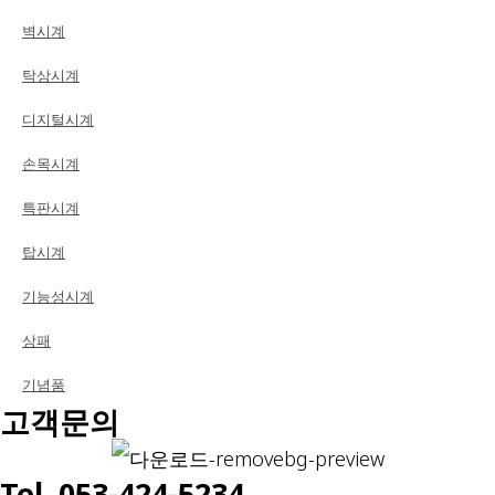
벽시계
탁상시계
디지털시계
손목시계
특판시계
탑시계
기능성시계
상패
기념품
고객문의
Tel. 053-424-5234