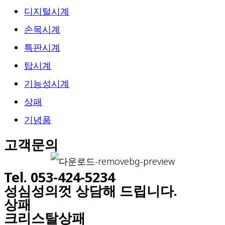
디지털시계
손목시계
특판시계
탑시계
기능성시계
상패
기념품
고객문의
Tel. 053-424-5234
성심성의껏 상담해 드립니다.
상패
크리스탈상패