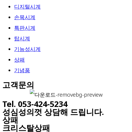
디지털시계
손목시계
특판시계
탑시계
기능성시계
상패
기념품
고객문의
Tel. 053-424-5234
성심성의껏 상담해 드립니다.
상패
크리스탈상패