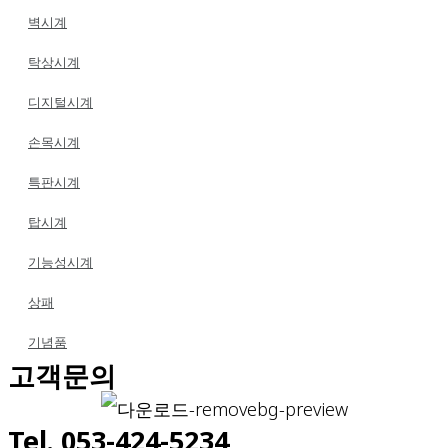
벽시계
탁상시계
디지털시계
손목시계
특판시계
탑시계
기능성시계
상패
기념품
고객문의
Tel. 053-424-5234