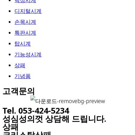
탁상시계
디지털시계
손목시계
특판시계
탑시계
기능성시계
상패
기념품
고객문의
Tel. 053-424-5234
성심성의껏 상담해 드립니다.
상패
크리스탈상패