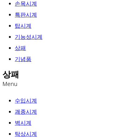
손목시계
특판시계
탑시계
기능성시계
상패
기념품
상패
Menu
수입시계
괘종시계
벽시계
탁상시계