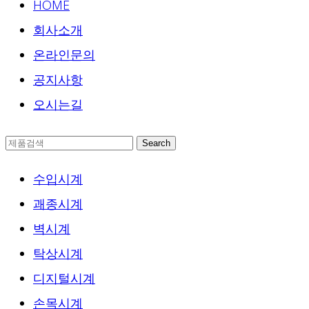
HOME
회사소개
온라인문의
공지사항
오시는길
Search
수입시계
괘종시계
벽시계
탁상시계
디지털시계
손목시계