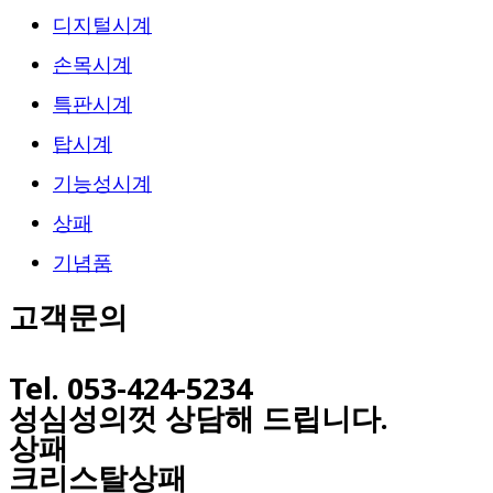
디지털시계
손목시계
특판시계
탑시계
기능성시계
상패
기념품
고객문의
Tel. 053-424-5234
성심성의껏 상담해 드립니다.
상패
크리스탈상패