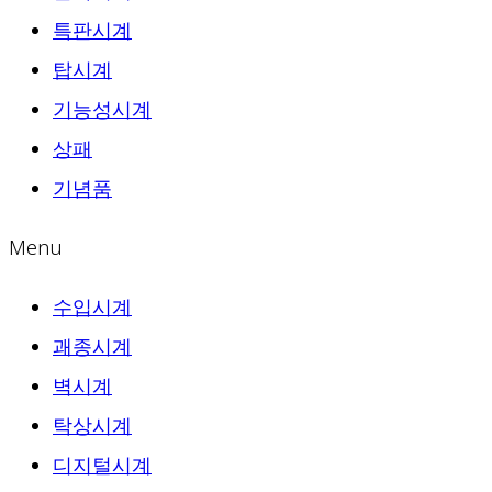
특판시계
탑시계
기능성시계
상패
기념품
Menu
수입시계
괘종시계
벽시계
탁상시계
디지털시계