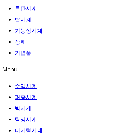
특판시계
탑시계
기능성시계
상패
기념품
Menu
수입시계
괘종시계
벽시계
탁상시계
디지털시계