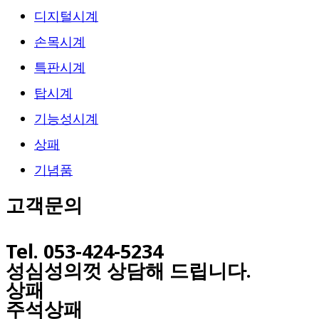
디지털시계
손목시계
특판시계
탑시계
기능성시계
상패
기념품
고객문의
Tel. 053-424-5234
성심성의껏 상담해 드립니다.
상패
주석상패