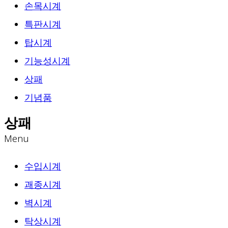
손목시계
특판시계
탑시계
기능성시계
상패
기념품
상패
Menu
수입시계
괘종시계
벽시계
탁상시계