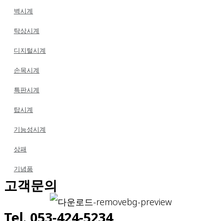
벽시계
탁상시계
디지털시계
손목시계
특판시계
탑시계
기능성시계
상패
기념품
고객문의
Tel. 053-424-5234