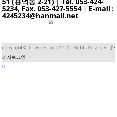
51 (용덕동 2-21) |
Tel. 053-424-
5234, Fax. 053-427-5554
| E-mail :
4245234@hanmail.net
copyright©. Powered by NAP. All Rights Reserved.
관
리자로그인