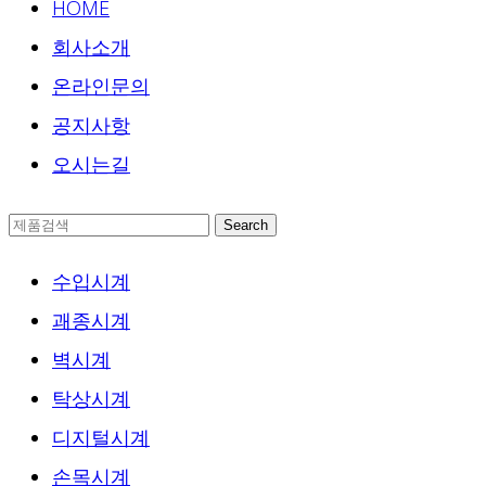
HOME
회사소개
온라인문의
공지사항
오시는길
Search
수입시계
괘종시계
벽시계
탁상시계
디지털시계
손목시계