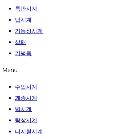
특판시계
탑시계
기능성시계
상패
기념품
Menu
수입시계
괘종시계
벽시계
탁상시계
디지털시계