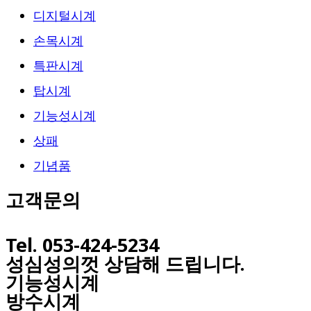
디지털시계
손목시계
특판시계
탑시계
기능성시계
상패
기념품
고객문의
Tel. 053-424-5234
성심성의껏 상담해 드립니다.
기능성시계
방수시계