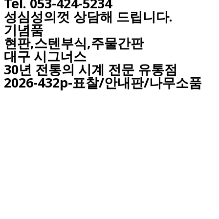
Tel. 053-424-5234
성심성의껏 상담해 드립니다.
기념품
현판,스텐부식,주물간판
대구
시그너스
30년 전통의 시계 전문 유통점
2026-432p-표찰/안내판/나무소품