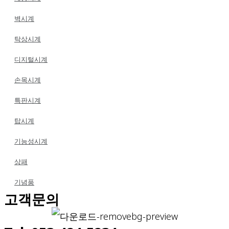
벽시계
탁상시계
디지털시계
손목시계
특판시계
탑시계
기능성시계
상패
기념품
고객문의