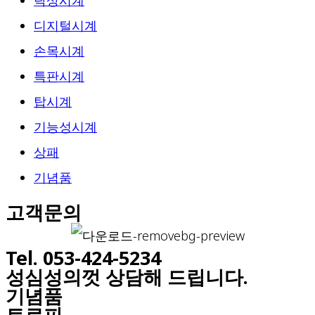
탁상시계
디지털시계
손목시계
특판시계
탑시계
기능성시계
상패
기념품
고객문의
Tel. 053-424-5234
성심성의껏 상담해 드립니다.
기념품
트로피