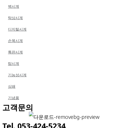
벽시계
탁상시계
디지털시계
손목시계
특판시계
탑시계
기능성시계
상패
기념품
고객문의
Tel. 053-424-5234