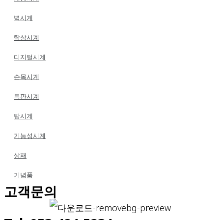
벽시계
탁상시계
디지털시계
손목시계
특판시계
탑시계
기능성시계
상패
기념품
고객문의