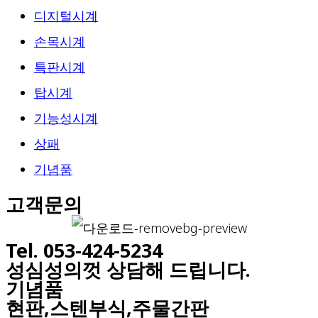
디지털시계
손목시계
특판시계
탑시계
기능성시계
상패
기념품
고객문의
Tel. 053-424-5234
성심성의껏 상담해 드립니다.
기념품
현판,스텐부식,주물간판