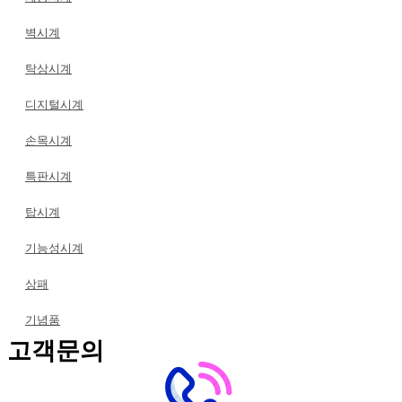
벽시계
탁상시계
디지털시계
손목시계
특판시계
탑시계
기능성시계
상패
기념품
고객문의