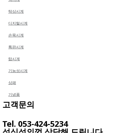
탁상시계
디지털시계
손목시계
특판시계
탑시계
기능성시계
상패
기념품
고객문의
Tel. 053-424-5234
성심성의껏 상담해 드립니다.